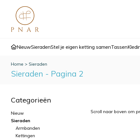
Nieuw
Sieraden
Stel je eigen ketting samen
Tassen
Kledi
Home
>
Sieraden
Sieraden - Pagina 2
Categorieën
Scroll naar boven om pr
Nieuw
Sieraden
Armbanden
Kettingen