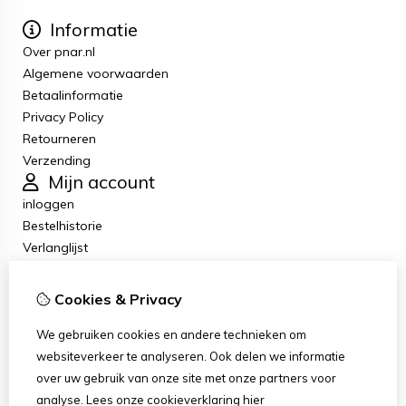
Informatie
Over pnar.nl
Algemene voorwaarden
Betaalinformatie
Privacy Policy
Retourneren
Verzending
Mijn account
inloggen
Bestelhistorie
Verlanglijst
Nieuwsbrief
Klantenservice
Cookies & Privacy
Contact
Retourneren
We gebruiken cookies en andere technieken om
Sitemap
websiteverkeer te analyseren. Ook delen we informatie
Klachten
over uw gebruik van onze site met onze partners voor
Klantenservice contact
analyse.
Lees onze cookieverklaring
hier