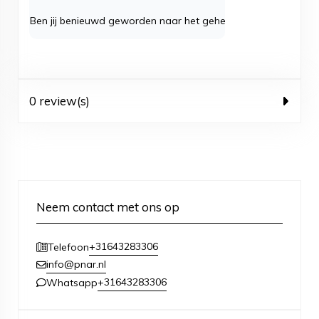
Ben jij benieuwd geworden naar het gehele assortiment
ring
0 review(s)
Neem contact met ons op
+31643283306
Telefoon
info@pnar.nl
+31643283306
Whatsapp