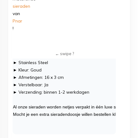
sieraden
van
Pnar
!
► Stainless Steel
► Kleur: Goud
► Afmetingen: 16 x 3 cm
► Verstelbaar: Ja
► Verzending: binnen 1-2 werkdagen
Al onze sieraden worden netjes verpakt in één luxe sieradendoo
Mocht je een extra sieradendoosje willen bestellen klik dan
hier
.