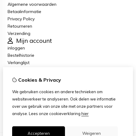
Algemene voorwaarden
Betaalinformatie
Privacy Policy
Retourneren
Verzending
Mijn account
inloggen
Bestelhistorie
Verlanglijst
Nieuwsbrief
Klantenservice
Cookies & Privacy
Contact
Retourneren
We gebruiken cookies en andere technieken om
Sitemap
websiteverkeer te analyseren. Ook delen we informatie
Klachten
over uw gebruik van onze site met onze partners voor
Klantenservice contact
analyse.
Lees onze cookieverklaring
hier
Accepteren
Weigeren