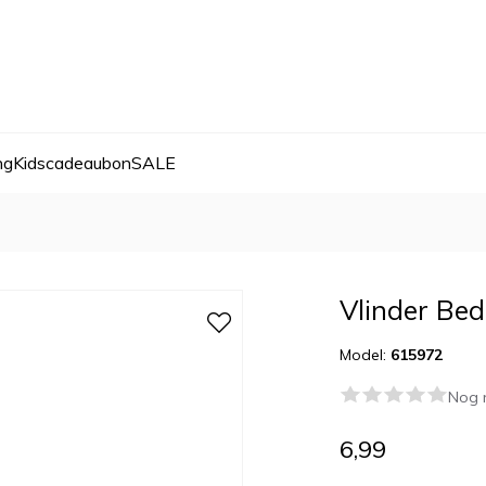
ng
Kids
cadeaubon
SALE
Vlinder Bed
Model:
615972
Nog 
6,99