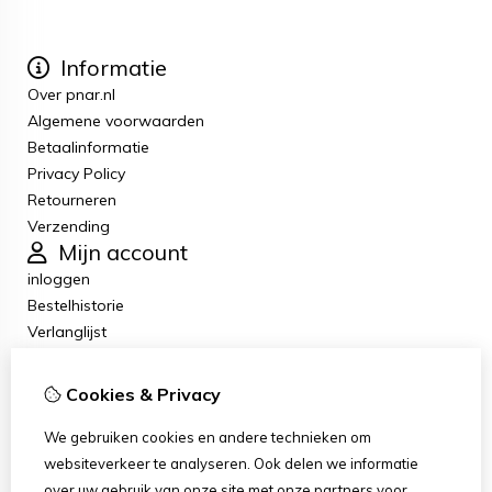
Informatie
Over pnar.nl
Algemene voorwaarden
Betaalinformatie
Privacy Policy
Retourneren
Verzending
Mijn account
inloggen
Bestelhistorie
Verlanglijst
Nieuwsbrief
Klantenservice
Cookies & Privacy
Contact
Retourneren
We gebruiken cookies en andere technieken om
Sitemap
websiteverkeer te analyseren. Ook delen we informatie
Klachten
over uw gebruik van onze site met onze partners voor