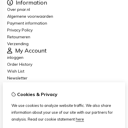
Information
Over pnar.nl
Algemene voorwaarden
Payment information
Privacy Policy
Retourneren
Verzending
My Account
inloggen
Order History
Wish List
Newsletter
Customer Service
Contact Us
Cookies & Privacy
Returns
Site Map
We use cookies to analyze website traffic. We also share
Klachten
information about your use of our site with our partners for
Klantenservice contact
analysis.
Read our cookie statement
here