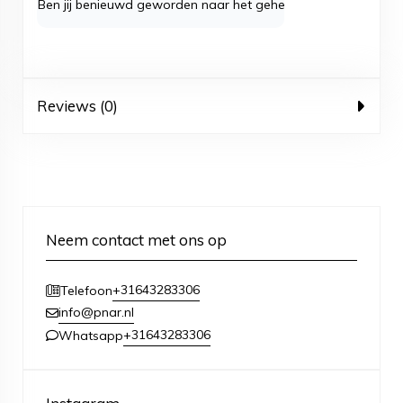
Ben jij benieuwd geworden naar het gehele assortiment
ring
Reviews (0)
Neem contact met ons op
+31643283306
Telefoon
info@pnar.nl
+31643283306
Whatsapp