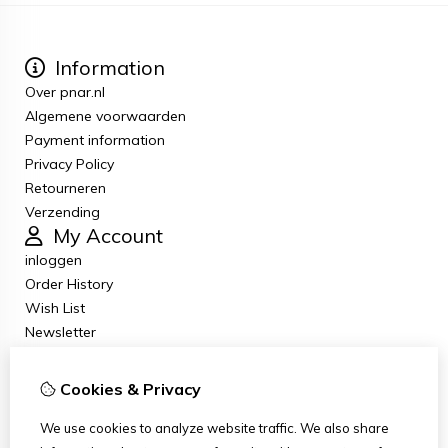
Information
Over pnar.nl
Algemene voorwaarden
Payment information
Privacy Policy
Retourneren
Verzending
My Account
inloggen
Order History
Wish List
Newsletter
Customer Service
Contact Us
Cookies & Privacy
Returns
Site Map
We use cookies to analyze website traffic. We also share