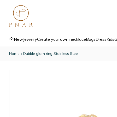
New
Jewelry
Create your own necklace
Bags
Dress
Kids
G
Home
»
Dubble glam ring Stainless Steel