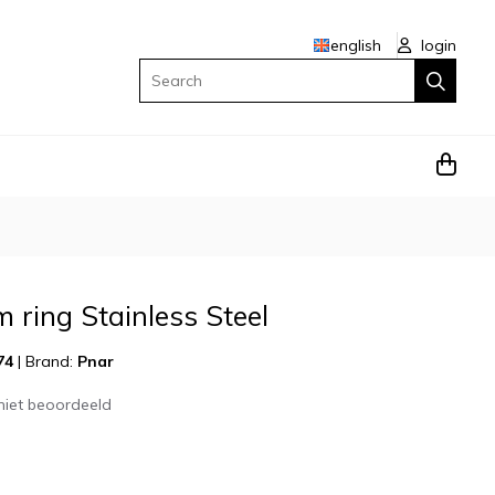
english
login
Search
 ring Stainless Steel
74
|
Brand:
Pnar
niet beoordeeld