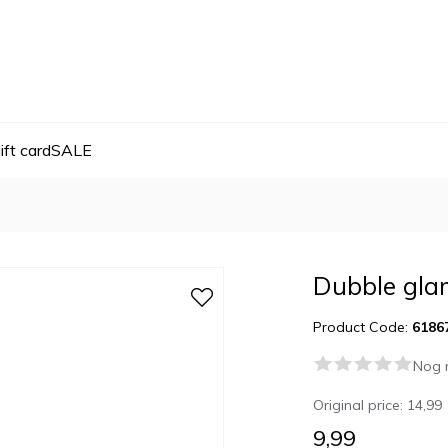
ift card
SALE
Dubble glam
Product Code:
6186
Nog 
Original price:
14,99
9,99