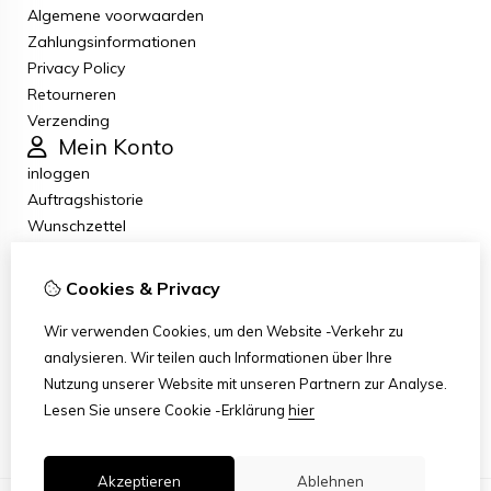
Algemene voorwaarden
Zahlungsinformationen
Privacy Policy
Retourneren
Verzending
Mein Konto
inloggen
Auftragshistorie
Wunschzettel
Newsletter
Kundenservice
Cookies & Privacy
Kontakt
Retouren
Wir verwenden Cookies, um den Website -Verkehr zu
Übersicht
analysieren. Wir teilen auch Informationen über Ihre
Klachten
Nutzung unserer Website mit unseren Partnern zur Analyse.
Klantenservice contact
Lesen Sie unsere Cookie -Erklärung
hier
Akzeptieren
Ablehnen