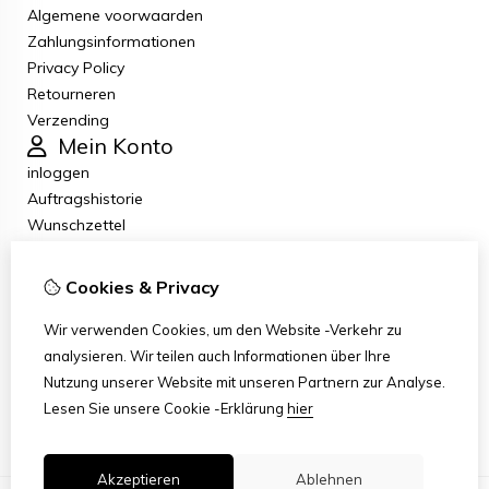
Algemene voorwaarden
Zahlungsinformationen
Privacy Policy
Retourneren
Verzending
Mein Konto
inloggen
Auftragshistorie
Wunschzettel
Newsletter
Kundenservice
Cookies & Privacy
Kontakt
Retouren
Wir verwenden Cookies, um den Website -Verkehr zu
Übersicht
analysieren. Wir teilen auch Informationen über Ihre
Klachten
Nutzung unserer Website mit unseren Partnern zur Analyse.
Klantenservice contact
Lesen Sie unsere Cookie -Erklärung
hier
Akzeptieren
Ablehnen