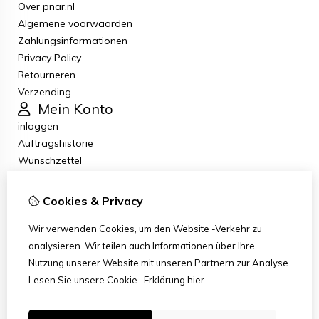
Over pnar.nl
Algemene voorwaarden
Zahlungsinformationen
Privacy Policy
Retourneren
Verzending
Mein Konto
inloggen
Auftragshistorie
Wunschzettel
Newsletter
Kundenservice
Cookies & Privacy
Kontakt
Retouren
Wir verwenden Cookies, um den Website -Verkehr zu
Übersicht
analysieren. Wir teilen auch Informationen über Ihre
Klachten
Nutzung unserer Website mit unseren Partnern zur Analyse.
Klantenservice contact
Lesen Sie unsere Cookie -Erklärung
hier