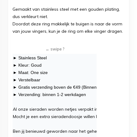
Gemaakt van stainless steel met een gouden plating,
dus verkleurt niet.
Doordat deze ring makkelijk te buigen is naar de vorm
van jouw vingers, kun je de ring om elke vinger dragen.
► Stainless Steel
► Kleur: Goud
► Maat: One size
► Verstelbaar
► Gratis verzending boven de €49 (Binnen NL)
► Verzending: binnen 1-2 werkdagen
Al onze
sieraden
worden netjes verpakt in één luxe sieradend
Mocht je een extra sieradendoosje willen bestellen klik dan
hie
Ben jij benieuwd geworden naar het gehele assortiment
ring