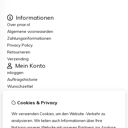
Informationen
Over pnar.nl
Algemene voorwaarden
Zahlungsinformationen
Privacy Policy
Retourneren
Verzending
Mein Konto
inloggen
Auftragshistorie
Wunschzettel
Newsletter
Kundenservice
Cookies & Privacy
Kontakt
Retouren
Wir verwenden Cookies, um den Website -Verkehr zu
Übersicht
analysieren. Wir teilen auch Informationen über Ihre
Klachten
Nutzung unserer Website mit unseren Partnern zur Analyse.