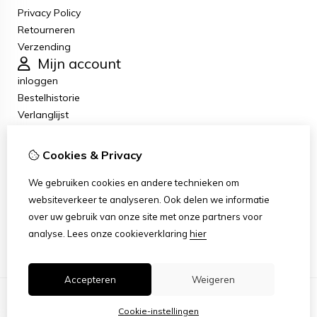
Privacy Policy
Retourneren
Verzending
Mijn account
inloggen
Bestelhistorie
Verlanglijst
Nieuwsbrief
Klantenservice
Cookies & Privacy
Contact
Retourneren
We gebruiken cookies en andere technieken om
Sitemap
websiteverkeer te analyseren. Ook delen we informatie
Klachten
over uw gebruik van onze site met onze partners voor
Klantenservice contact
analyse.
Lees onze cookieverklaring
hier
Accepteren
Weigeren
Cookie-instellingen